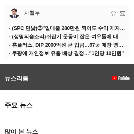
차철우
(SPC 민낯)③"일매출 280만원 찍어도 수익 제자리"…점주 울리는 '상시 할인'
(생명의숨소리)쥐잡기 운동이 잡은 여우들에 대하여
홈플러스, DIP 2000억원 곧 입금…67곳 매장 영업 재개 예정
쿠팡에 개인정보 유출 배상 결정…"1인당 10만원"
뉴스리듬
주요 뉴스
많이 본 뉴스