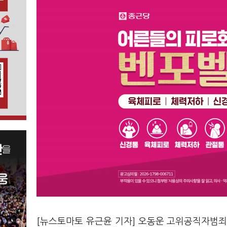
[뉴스토마토 유근윤 기자] 오동운 고위공직자범죄