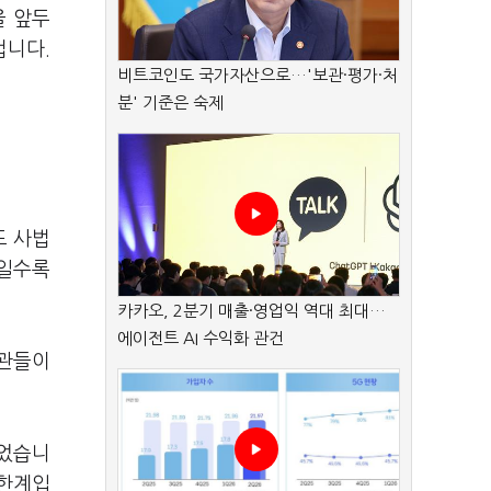
을 앞두
겁니다.
비트코인도 국가자산으로…'보관·평가·처
분' 기준은 숙제
도 사법
기일수록
카카오, 2분기 매출·영업익 역대 최대…
에이전트 AI 수익화 관건
기관들이
짚었습니
 한계입