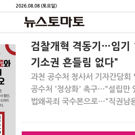
2026.08.08 (토요일)
검찰개혁 격동기…임기 
기소권 흔들림 없다"
과천 공수처 청사서 기자간담회
공수처 '정상화' 촉구…"설립만 있
법왜곡죄 국수본으로…"직권남용 