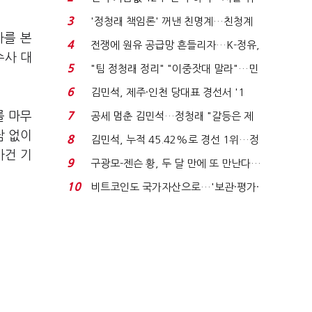
발윳값 1909원...
3
'정청래 책임론' 꺼낸 친명계…친청계
사를 본
는 추가투표 때리기...
4
전쟁에 원유 공급망 흔들리자…K-정유,
수사 대
에너지안보 핵심...
5
"팀 정청래 정리" "이중잣대 말라"…민
.
주 최고위원 계파 다...
6
김민석, 제주·인천 당대표 경선서 '1
위'(1보)...
를 마무
7
공세 멈춘 김민석…정청래 "갈등은 제
가 수습"
남 없이
8
김민석, 누적 45.42%로 경선 1위…정
사건 기
청래와 격차 0.86%p(...
9
구광모-젠슨 황, 두 달 만에 또 만난다…
로봇·AI 등 논...
10
비트코인도 국가자산으로…'보관·평가·
처분' 기준은 ...