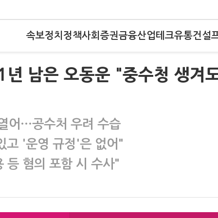
속보
정치
정책
사회
증권
금융
산업
테크
유통
건설
1년 남은 오동운 "중수청 생겨
 열어…공수처 우려 수습
고 '운영 규정'은 없어"
등 혐의 포함 시 수사"