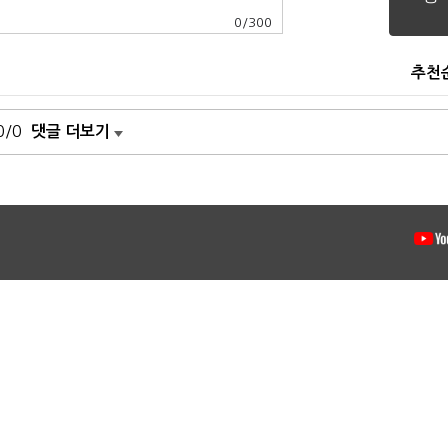
0
/
300
추천
0/0
댓글 더보기