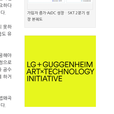
필요하다
니다.
가입자 증가·AIDC 성장…SKT 2분기 성
장 본궤도
지 못하
금도 유
 응해야
결정으로
과 공수
게 하거
 법왜곡
다.