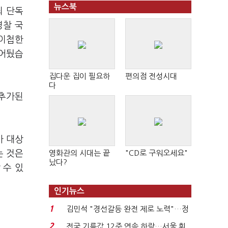
뉴스북
죄 단독
경찰 국
 이첩한
열어뒀습
집다운 집이 필요하
편의점 전성시대
다
 추가된
사 대상
는 것은
영화관의 시대는 끝
"CD로 구워오세요"
났다?
 수 있
인기뉴스
1
김민석 "경선갈등 완전 제로 노력"…정
청래 "반명 공세 사...
2
전국 기름값 12주 연속 하락…서울 휘