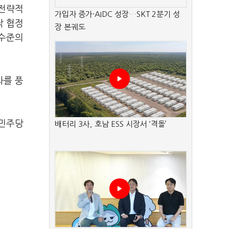
 전략적
가입자 증가·AIDC 성장…SKT 2분기 성
작 협정
장 본궤도
 수준의
과를 풍
 민주당
배터리 3사, 호남 ESS 시장서 ‘격돌’