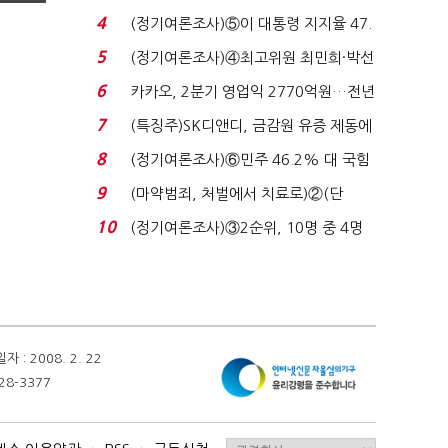
로이터에 성명...
4
(정기여론조사)⑤이 대통령 지지율 47.
7%…일주일 만에 ...
5
(정기여론조사)④최고위원 최민희·박선
원 '양강'…서미...
6
카카오, 2분기 영업익 2770억원…전년
비 36% 증가...
7
(특징주)SK디앤디, 금감원 유증 제동에
장 초반 상한가...
8
(정기여론조사)⑥민주 46.2% 대 국힘
31.0%…오차범위 밖 ...
9
(마약범죄, 처벌에서 치료로)②(단
독)"마약은 전염병…여성...
10
(정기여론조사)③2순위, 10명 중 4명
'송영길'…정청래 '한 ...
 2008. 2. 22
28-3377