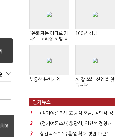
"은퇴자는 어디로 가
100년 정당
나"…고려장 세법 비
판 확산
순
부동산 눈치게임
AI 잘 쓰는 신입을 찾
습니다
인기뉴스
1
(정기여론조사)②당심·호남, 김민석-정
청래 '초접전'...
2
(정기여론조사)①당심, 김민석·정청래
'초접전'…대통령 ...
3
삼전닉스 “주주환원 확대 방안 마련”…