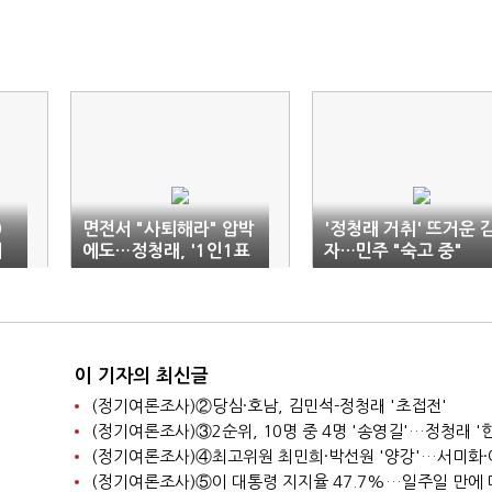
0
면전서 "사퇴해라" 압박
'정청래 거취' 뜨거운 
어
에도…정청래, '1인1표
자…민주 "숙고 중"
제' 띄우며 정면돌파
이 기자의 최신글
(정기여론조사)②당심·호남, 김민석-정청래 '초접전'