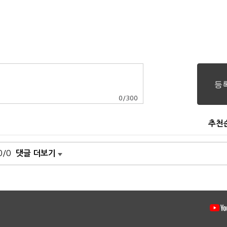
0
/
300
추천
0/0
댓글 더보기