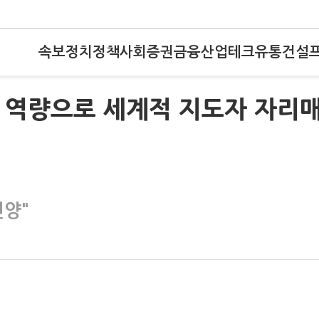
속보
정치
정책
사회
증권
금융
산업
테크
유통
건설
교 역량으로 세계적 지도자 자리
선양"