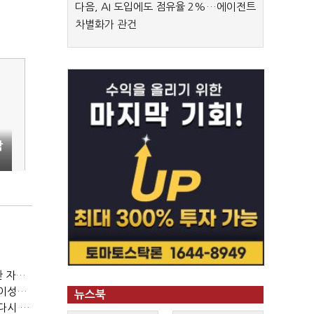
다음, AI 도입에도 점유율 2%…에이전트
차별화가 관건
감
(정기여론조사)③2순위, 10명 중 4명 '송영길'…정청래 '한 자릿수'
(정기여론조사)④최고위원 최민희·박선원 '양강'…서미화·이성윤·임미애 뒤이어
뉴스북
(정기여론조사)⑤이 대통령 지지율 47.7%…일주일 만에 다시 40%대