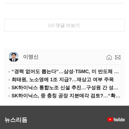
0/0
댓글 더보기
이명신
“경력 없어도 뽑는다”…삼성·TSMC, 미 반도체 인재 쟁탈전
최태원, 노소영에 1조 지급?…재상고 여부 주목
SK하이닉스 통합노조 신설 추진…구성원 간 성과급 불만 확산
SK하이닉스, 중 충칭 공장 지분매각 검토?…“확정된 바 없어”
뉴스리듬