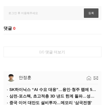
댓글
0
0/0
댓글 더보기
안정훈
SK하이닉스 “AI 수요 대응”…용인·청주 팹에 54조 투자
삼전-포스텍, 초고적층 3D 낸드 한계 돌파…성능·전력효율 개선
중국 이어 대만도 설비투자…메모리 ‘삼국전쟁’