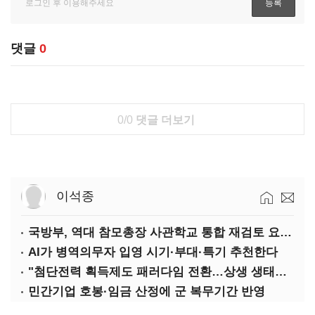
댓글
0
0/0
댓글 더보기
이석종
국방부, 역대 참모총장 사관학교 통합 재검토 요구에 "다양한 의견 수렴해 합리적 시스템 만들 것"
AI가 병역의무자 입영 시기·부대·특기 추천한다
"첨단전력 획득제도 패러다임 전환…상생 생태계 조성해 대체불가 K-방산 도약"
민간기업 호봉·임금 산정에 군 복무기간 반영