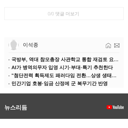
0/0
댓글 더보기
이석종
국방부, 역대 참모총장 사관학교 통합 재검토 요구에 "다양한 의견 수렴해 합리적 시스템 만들 것"
AI가 병역의무자 입영 시기·부대·특기 추천한다
"첨단전력 획득제도 패러다임 전환…상생 생태계 조성해 대체불가 K-방산 도약"
민간기업 호봉·임금 산정에 군 복무기간 반영
뉴스리듬