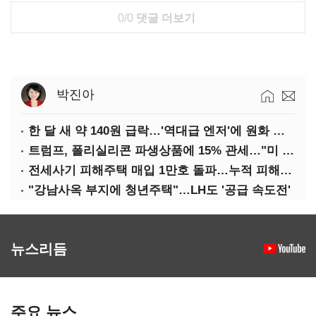
0/0
댓글 더보기
박진아
한 달 새 약 140원 급락…'역대급 엔저'에 원화 변곡점
트럼프, 폴리실리콘 파생상품에 15% 관세…"미 산업 재건"
전세사기 피해주택 매입 1만호 돌파…누적 피해자 4만278명
"강남사옥 부지에 청년주택"…LH도 '공급 속도전'
뉴스리듬
주요 뉴스