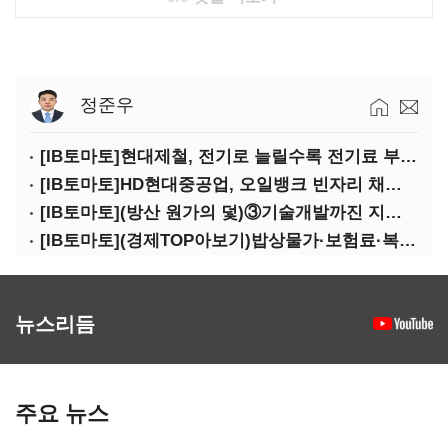
정준우
[IB토마토]현대제철, 전기로 늘릴수록 전기료 부담…저탄소 전환의 역설
[IB토마토]HD현대중공업, 오일뱅크 빈자리 채웠다…그룹 배당 핵심축 부상
[IB토마토](방산 원가의 덫)③기술개발까진 지원…수출은 각자도생
[IB토마토](경제TOP아보기)밥상물가·보험료·복구비…장마가 내미는 청구서
뉴스리듬
주요 뉴스