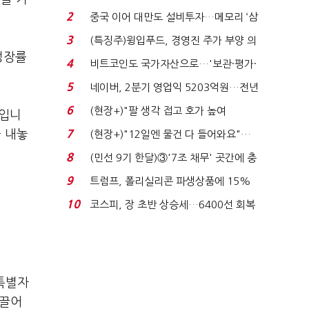
로봇·AI 등 논...
2
중국 이어 대만도 설비투자…메모리 ‘삼
국전쟁’
3
(특징주)윙입푸드, 경영진 주가 부양 의
성장률
지에 상한가...
4
비트코인도 국가자산으로…'보관·평가·
처분' 기준은 ...
5
네이버, 2분기 영업익 5203억원…전년
비 0.2% 감소...
6
(현장+)"팔 생각 접고 호가 높여
락입니
요"…'덜 똘똘한 한 채' 20...
 내놓
7
(현장+)"12일엔 물건 다 들어와요"…
빈 매대 채우며 문 연 ...
8
(민선 9기 한달)③'7조 채무' 곳간에 충
격…추미애, 20년...
9
트럼프, 폴리실리콘 파생상품에 15%
관세…"미 산업 재건"...
10
코스피, 장 초반 상승세…6400선 회복
시도
 특별자
 끌어