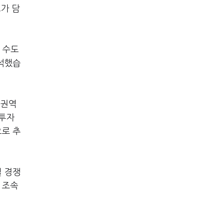
가 담
 수도
분석했습
 권역
·투자
으로 추
벌 경쟁
 조속