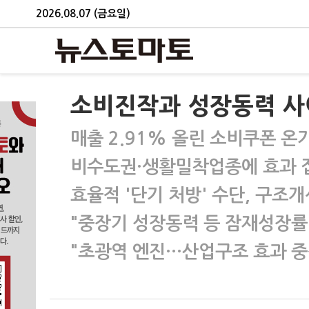
2026.08.07 (금요일)
소비진작과 성장동력 사
매출 2.91% 올린 소비쿠폰 온
비수도권·생활밀착업종에 효과 
효율적 '단기 처방' 수단, 구조
"중장기 성장동력 등 잠재성장률
"초광역 엔진…산업구조 효과 중