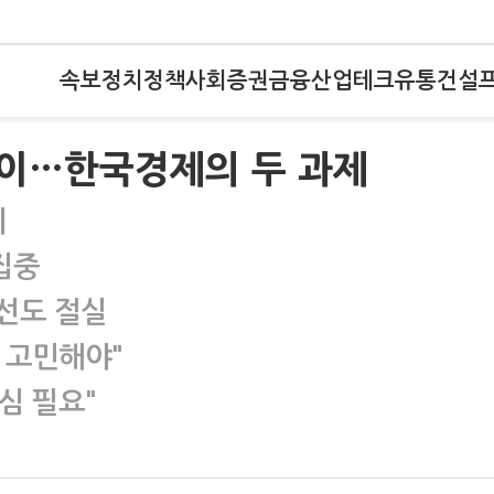
속보
정치
정책
사회
증권
금융
산업
테크
유통
건설
이…한국경제의 두 과제
기
집중
개선도 절실
 고민해야"
심 필요"