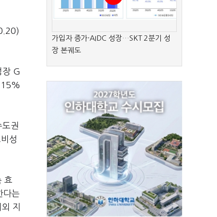
20)
가입자 증가·AIDC 성장…SKT 2분기 성
장 본궤도
성장 G
.15%
수도권
소비성
 효
결한다는
이외 지