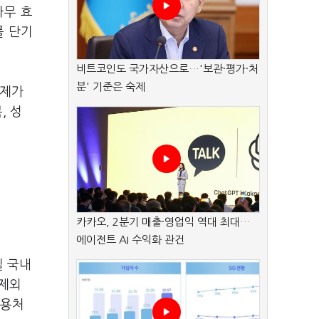
아무 효
를 단기
비트코인도 국가자산으로…'보관·평가·처
분' 기준은 숙제
경제가
, 성
카카오, 2분기 매출·영업익 역대 최대…
에이전트 AI 수익화 관건
질 국내
 제외
사용처