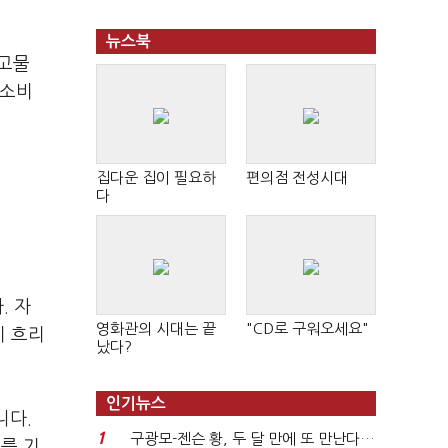
뉴스북
“고물
 소비
집다운 집이 필요하
편의점 전성시대
다
. 자
영화관의 시대는 끝
"CD로 구워오세요"
이 흐리
났다?
인기뉴스
니다.
1
구광모-젠슨 황, 두 달 만에 또 만난다…
를 기