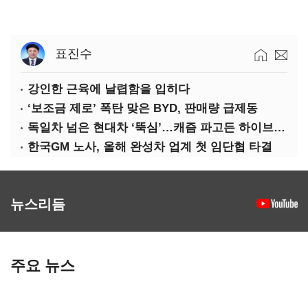
표진수
강인한 근육에 날렵함을 입히다
‘보조금 제로’ 폭탄 맞은 BYD, 판매량 급제동
독일차 넘은 현대차 ‘뚝심’…캐즘 파고든 하이브리드 역전극
한국GM 노사, 올해 완성차 업계 첫 임단협 타결
뉴스리듬
주요 뉴스