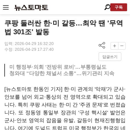
구독
쿠팡 둘러싼 한·미 갈등…최악 땐 '무역
법 301조' 발동
입력: 2026-04-29 16:32:20
수정: 2026-04-29 17:27:40
답글쓰기
미 행정부·의회 '전방위 로비'…부통령실도
청와대 "다양한 채널서 소통"…위기관리 지속
[뉴스토마토 한동인 기자] 한·미 관계의 '악재'가 군사·
안보를 넘어 외교·통상의 전 영역으로 확대되고 있습
니다. 특히 쿠팡 사태는 한·미 간 '주권 문제'로 번졌습
니다. 또 정동영 통일부 장관의 '구성 핵시설' 발언은
군사·안보 영역의 잡음을 유발, 갈등이 현재진행형입
니다. 여기에 도널드 트럼프 미국 행정부가 한국의 네