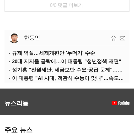
0/0
댓글 더보기
한동인
규제 역설…세제개편안 '누더기' 수순
20대 지지율 급락에…이 대통령 "청년정책 재편"
성기홍 "전월세난, 세금보단 수요·공급 문제"…닥공 시사
이 대통령 "AI 시대, 객관식 수능이 맞나"…속도전 '경계'
뉴스리듬
주요 뉴스