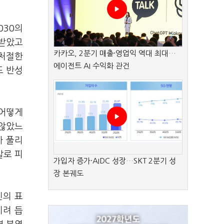
030의
 받았고
카카오, 2분기 매출·영업익 역대 최대…
 처절한
에이전트 AI 수익화 관건
도 반성
 어떻게
 않았느
가 풀리
말로 피
가입자 증가·AIDC 성장…SKT 2분기 성
장 본궤도
민의 표
치려 듭