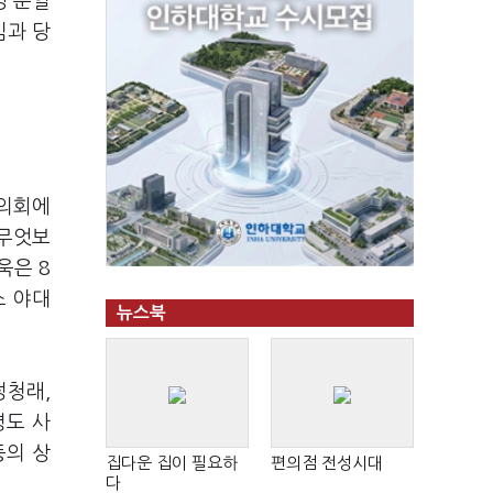
영 분열
심과 당
 의회에
 무엇보
욱은 8
소 야대
뉴스북
정청래,
령도 사
등의 상
집다운 집이 필요하
편의점 전성시대
다