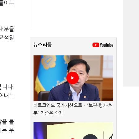
아들이는
 내분을
 윤석열
뉴스리듬
릅니다.
끌어내는
비트코인도 국가자산으로…'보관·평가·처
분' 기준은 숙제
발을 들
리를 옮