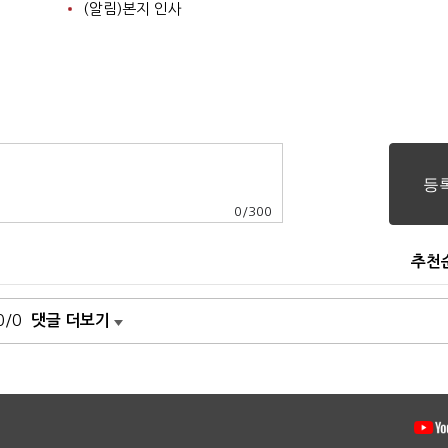
(알림)본지 인사
0
/
300
추천
0/0
댓글 더보기