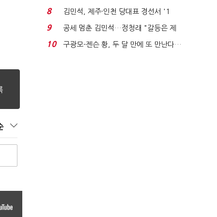
주 최고위원 계파 다...
8
김민석, 제주·인천 당대표 경선서 '1
위'(1보)...
9
공세 멈춘 김민석…정청래 "갈등은 제
가 수습"
10
구광모-젠슨 황, 두 달 만에 또 만난다…
로봇·AI 등 논...
순