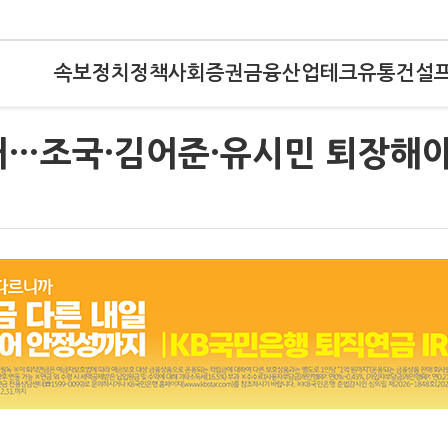
속보
정치
정책
사회
증권
금융
산업
테크
유통
건설
배…조국·김어준·유시민 퇴장해