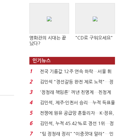
영화관의 시대는 끝
"CD로 구워오세요"
났다?
인기뉴스
1
전국 기름값 12주 연속 하락…서울 휘
발윳값 1909원...
2
김민석 "경선갈등 완전 제로 노력"…정
청래 "반명 공세 사...
3
'정청래 책임론' 꺼낸 친명계…친청계
는 추가투표 때리기...
4
김민석, 제주·인천서 승리…누적 득표율
'1위 탈환'(종합)...
5
전쟁에 원유 공급망 흔들리자…K-정유,
에너지안보 핵심...
6
김민석, 누적 45.42%로 경선 1위…정
청래와 격차 0.86%p(...
7
"팀 정청래 정리" "이중잣대 말라"…민