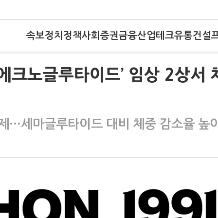
속보
정치
정책
사회
증권
금융
산업
테크
유통
건설
‘에크노글루타이드’ 임상 2상서 
작용제…세마글루타이드 대비 체중 감소율 높