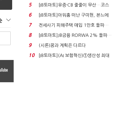
격…추미애, 20년...
5
[IB토마토]유증·CB 줄줄이 무산…코스
닥 벌점 급증에 ...
6
[IB토마토]아워홈 떠난 구미현, 본느에
순
340억 베팅…가...
7
전세사기 피해주택 매입 1만호 돌파…
누적 피해자 4만2...
8
[IB토마토]JB금융 RORWA 2% 돌파…
실적 견인은 은행 ...
9
(시론)꿈과 계획은 다르다
10
[IB토마토](AI 보험혁신)①생산성 최대
80% 개선…현실...