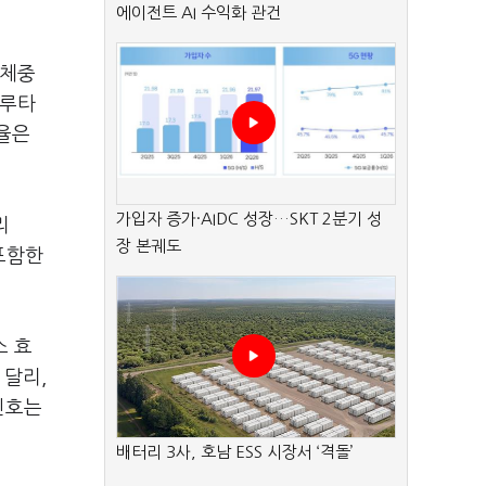
에이전트 AI 수익화 관건
 체중
글루타
비율은
가입자 증가·AIDC 성장…SKT 2분기 성
리
장 본궤도
포함한
소 효
 달리,
신호는
배터리 3사, 호남 ESS 시장서 ‘격돌’