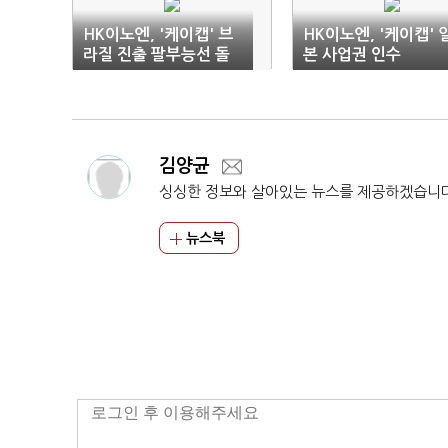
HK이노엔, '케이캡' 브
HK이노엔, '케이캡' 
라질 진출 팔부능선 돌
본 사업권 인수
파
김양균
싱싱한 정보와 살아있는 뉴스를 제공하겠습니
뉴스북