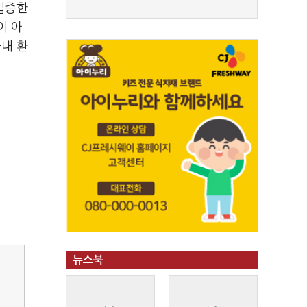
 입증한
이 아
국내 환
뉴스북