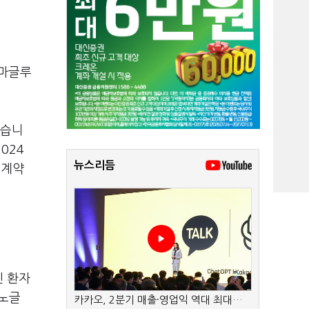
세마글루
했습니
024
뉴스리듬
 계약
인 환자
크노글
카카오, 2분기 매출·영업익 역대 최대…