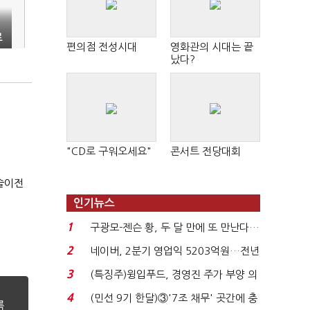
료
편의점 전성시대
영화관의 시대는 끝
났다?
"CD로 구워오세요"
콘서트 전당대회
기술이전
인기뉴스
1
구광모-젠슨 황, 두 달 만에 또 만난다…
로봇·AI 등 논...
2
네이버, 2분기 영업익 5203억원…전년
비 0.2% 감소...
3
(특징주)윙입푸드, 경영진 주가 부양 의
지에 상한가...
4
(민선 9기 한달)③'7조 채무' 곳간에 충