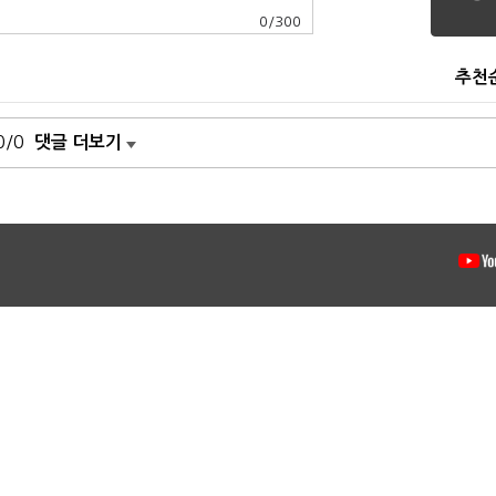
0
/
300
추천
0/0
댓글 더보기