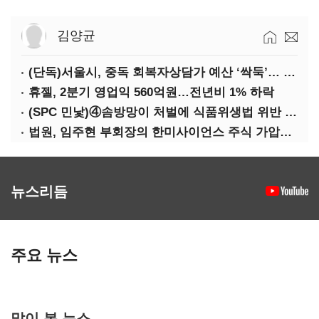
김양균
(단독)서울시, 중독 회복자상담가 예산 ‘싹둑’… 자치구 이관 후 ‘사업 축소’ 위기
휴젤, 2분기 영업익 560억원…전년비 1% 하락
(SPC 민낯)④솜방망이 처벌에 식품위생법 위반 반복
법원, 임주현 부회장의 한미사이언스 주식 가압류 결정
뉴스리듬
주요 뉴스
많이 본 뉴스