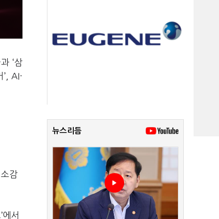
들과
‘
삼
커
’, AI
·
뉴스리듬
 소감
프
’
에서