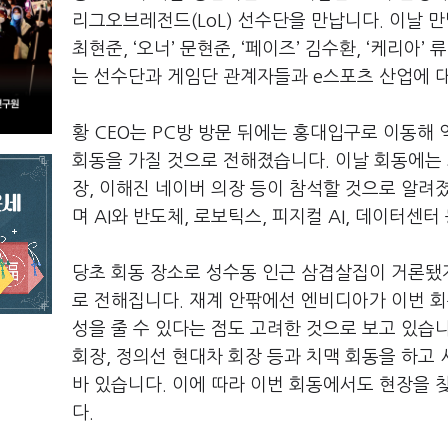
리그오브레전드
(LoL)
선수단을 만납니다
.
이날 
최현준
, ‘
오너
’
문현준
, ‘
페이즈
’
김수환
, ‘
케리아
’
류
는 선수단과 게임단 관계자들과
e
스포츠 산업에 
황
CEO
는
PC
방 방문 뒤에는 홍대입구로 이동해 
회동을 가질 것으로 전해졌습니다
.
이날 회동에는
장
,
이해진 네이버 의장 등이 참석할 것으로 알려
며
AI
와 반도체
,
로보틱스
,
피지컬
AI,
데이터센터 
당초 회동 장소로 성수동 인근 삼겹살집이 거론됐
로 전해집니다
.
재계 안팎에선 엔비디아가 이번 
성을 줄 수 있다는 점도 고려한 것으로 보고 있습
회장
,
정의선 현대차 회장 등과 치맥 회동을 하고
바 있습니다
.
이에 따라 이번 회동에서도 현장을 
다
.