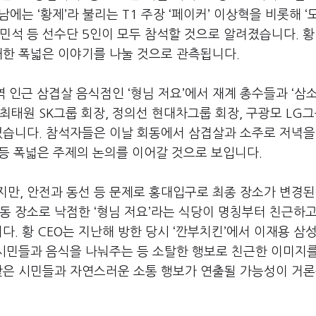
만남에는
‘
황제
’
라 불리는
T1
주장
‘
페이커
’
이상혁을 비롯해
‘
민석 등 선수단
5
인이 모두 참석할 것으로 알려졌습니다
.
대한 폭넓은 이야기를 나눌 것으로 관측됩니다
.
역 인근 삼겹살 음식점인
‘
형님 저요
’
에서 재계 총수들과
‘
삼
 최태원
SK
그룹 회장
,
정의선 현대차그룹 회장
,
구광모
LG
그
졌습니다
.
참석자들은 이날 회동에서 삼겹살과 소주로 저녁을
등 폭넓은 주제의 논의를 이어갈 것으로 보입니다
.
지만
,
안전과 동선 등 문제로 홍대입구로 최종 장소가 변경된
회동 장소로 낙점한
‘
형님 저요
’
라는 식당이 명칭부터 친근하고
니다
.
황
CEO
는 지난해 방한 당시
‘
깐부치킨
’
에서 이재용 삼
 시민들과 음식을 나눠주는 등 소탈한 행보로 친근한 이미지
찾은 시민들과 자연스러운 소통 행보가 연출될 가능성이 거