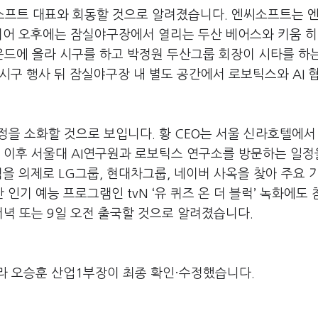
소프트 대표와 회동할 것으로 알려졌습니다
.
엔씨소프트는 
이어 오후에는 잠실야구장에서 열리는 두산 베어스와 키움 
운드에 올라 시구를 하고 박정원 두산그룹 회장이 시타를 하
 시구 행사 뒤 잠실야구장 내 별도 공간에서 로보틱스와
AI
협
정을 소화할 것으로 보입니다
.
황
CEO
는 서울 신라호텔에서
,
이후 서울대
AI
연구원과 로보틱스 연구소를 방문하는 일정
력을 의제로
LG
그룹
,
현대차그룹
,
네이버 사옥을 찾아 주요 
간 인기 예능 프로그램인
tvN ‘
유 퀴즈 온 더 블럭
’
녹화에도 
저녁 또는
9
일 오전 출국할 것으로 알려졌습니다
.
라 오승훈 산업1부장이 최종 확인·수정했습니다.