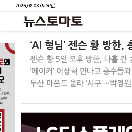
2026.08.08 (토요일)
‘AI 형님’ 젠슨 황 방한
젠슨 황 5일 오후 방한, 나흘 간
‘페이커’ 이상혁 만나고 총수들과
두산 마운드 올라 ‘시구’…박정원