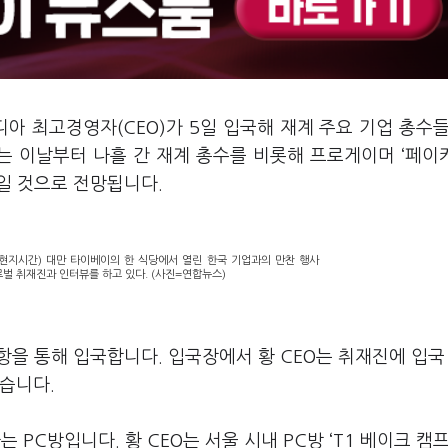
디아 최고경영자
(CEO)
가
5
일 입국해 재계 주요 기업 총수
는 이날부터 나흘 간 재계 총수를 비롯해 프로게이머
‘
페이
일 것으로 전망됩니다
.
(현지시간) 대만 타이베이의 한 식당에서 열린 한국 기업과의 만찬 행사
로벌 취재진과 인터뷰를 하고 있다. (사진=연합뉴스)
항을 통해 입국합니다
.
입국장에서 황
CEO
는 취재진에 입국
졌습니다
.
하는
PC
방입니다
.
황
CEO
는 서울 시내
PC
방
‘T1
베이크 캠