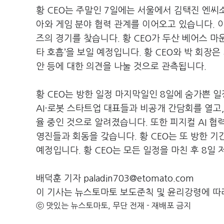
황
CEO
는 주말인
7
일에는 서울에서 김택진 엔씨
아와 게임 분야 협력 관계를 이어오고 있습니다
.
즈의 경기를 찾습니다
.
황
CEO
가 두산 베어스 마
타 호흡
’
을 보일 예정입니다
.
황
CEO
와 박 회장은
안 등에 대한 의견을 나눌 것으로 관측됩니다
.
황
CEO
는 방한 일정 마지막일인
8
일에 숨가쁜 일
AI
·로봇 스타트업 대표들과 비공개 간담회를 열고
율 중인 것으로 알려졌습니다
.
또한 피지컬
AI
협
영진들과 회동을 갖습니다
.
황
CEO
는 또 방한 기
예정입니다
.
황
CEO
는 모든 일정을 마친 후
8
일 
배덕훈 기자 paladin703@etomato.com
이 기사는 뉴스토마토 보도준칙 및 윤리강령에 따
ⓒ 맛있는 뉴스토마토, 무단 전재 - 재배포 금지