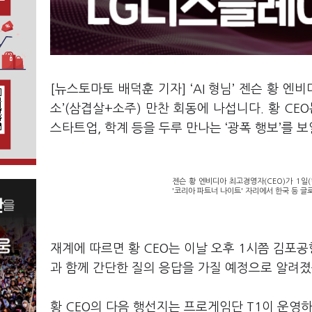
[뉴스토마토 배덕훈 기자]
‘AI
형님
’
젠슨 황 엔비
소
’(
삼겹살
+
소주
)
만찬 회동에 나섭니다
.
황
CEO
스타트업
,
학계 등을 두루 만나는
‘
광폭 행보
’
를 보
젠슨 황 엔비디아 최고경영자(CEO)가 1일
'코리아 파트너 나이트' 자리에서 한국 등 글
재계에 따르면 황
CEO
는 이날 오후
1
시쯤 김포공
과 함께 간단한 질의 응답을 가질 예정으로 알려
황
CEO
의 다음 행선지는 프로게임단
T1
이 운영