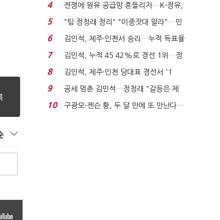
는 추가투표 때리기...
4
전쟁에 원유 공급망 흔들리자…K-정유,
에너지안보 핵심...
5
"팀 정청래 정리" "이중잣대 말라"…민
주 최고위원 계파 다...
6
김민석, 제주·인천서 승리…누적 득표율
'1위 탈환'(종합)...
7
김민석, 누적 45.42%로 경선 1위…정
청래와 격차 0.86%p(...
8
김민석, 제주·인천 당대표 경선서 '1
위'(1보)...
9
공세 멈춘 김민석…정청래 "갈등은 제
가 수습"
10
구광모-젠슨 황, 두 달 만에 또 만난다…
로봇·AI 등 논...
순