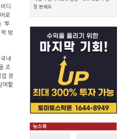
엔비디
장 본궤도
히어로
는
‘
투
력 방
 국내
을 조
기업 경
참여할
뉴스북