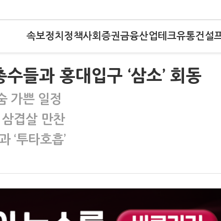
속보
정치
정책
사회
증권
금융
산업
테크
유통
건설
, 총수들과 홍대입구 ‘삼소’ 회동
 숨 가쁜 일정
 삼겹살 만찬
과 ‘투타호흡’