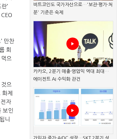
비트코인도 국가자산으로…'보관·평가·처
도란
’
분' 기준은 숙제
황
CEO
소
’
만찬
룹 회
 먹으
카카오, 2분기 매출·영업익 역대 최대…
에이전트 AI 수익화 관건
 것으
 화제
성전자
를 보인
론됩니
가입자 증가·AIDC 성장…SKT 2분기 성