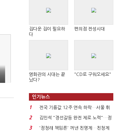
집다운 집이 필요하
편의점 전성시대
다
영화관의 시대는 끝
"CD로 구워오세요"
났다?
인기뉴스
1
전국 기름값 12주 연속 하락…서울 휘
발윳값 1909원...
2
김민석 "경선갈등 완전 제로 노력"…정
청래 "반명 공세 사...
3
'정청래 책임론' 꺼낸 친명계…친청계