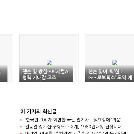
젠
젠슨 황 방한…피지컬AI
젠슨 황이 ‘픽’한 L
협력 기대감 고조
G…‘로보틱스’ 도약 예
고
이 기자의 최신글
‘한국판 IRA’가 외면한 국산 전기차…실효성에 ‘의문’
김동관·정기선·구형모…재계, 1980년대생 전성시대
대기업, 여전한 ‘족벌경영’…총수 일가 407명 등기임원