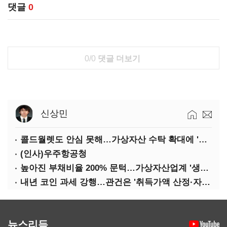
댓글
0
0/0
댓글 더보기
신상민
콜드월렛도 안심 못해…가상자산 수탁 확대에 '보안 시험대'
(인사)우주항공청
높아진 부채비율 200% 문턱…가상자산업계 '생존 시험대'
내년 코인 과세 강행…관건은 '취득가액 산정·자산 이동'
뉴스리듬