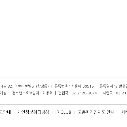
길 32, 이토마토빌딩 (합정동) ㅣ 등록번호 : 서울아 00515 ㅣ 등록일자 및 발행일자 :
성 ㅣ 청소년보호책임자 : 최병호 ㅣ 편집국 : 02-2128-3874 ㅣ 사업국 : 02-21
고안내
개인정보취급방침
IR CLUB
고충처리인제도 안내
서
I
I
I
I