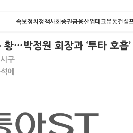
속보
정치
정책
사회
증권
금융
산업
테크
유통
건설
 황…박정원 회장과 ‘투타 호흡’
 시구
타석에