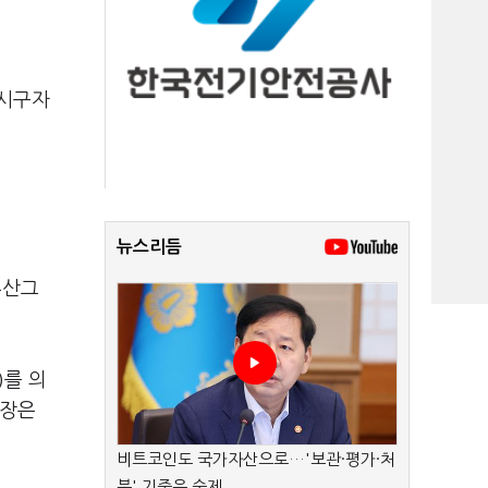
 시구자
뉴스리듬
두산그
)
를 의
회장은
.
비트코인도 국가자산으로…'보관·평가·처
분' 기준은 숙제