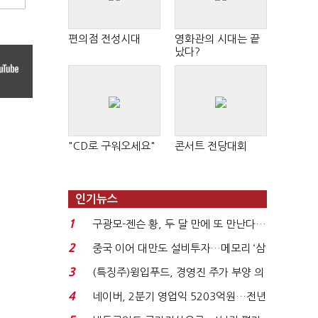
편의점 전성시대
영화관의 시대는 끝
났다?
"CD로 구워오세요"
콘서트 전당대회
인기뉴스
1
구광모-젠슨 황, 두 달 만에 또 만난다…
로봇·AI 등 논...
2
중국 이어 대만도 설비투자…메모리 ‘삼
국전쟁’
3
(특징주)윙입푸드, 경영진 주가 부양 의
지에 상한가...
4
네이버, 2분기 영업익 5203억원…전년
비 0.2% 감소...