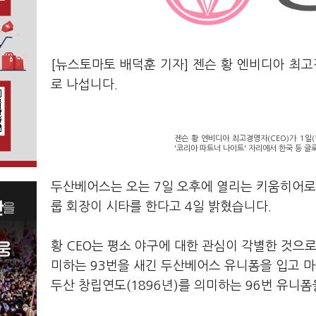
[뉴스토마토 배덕훈 기자] 젠슨 황 엔비디아 최
로 나섭니다
.
젠슨 황 엔비디아 최고경영자(CEO)가 1일
'코리아 파트너 나이트' 자리에서 한국 등 글
두산베어스는 오는
7
일 오후에 열리는 키움히어
룹 회장이 시타를 한다고
4
일 밝혔습니다
.
황
CEO
는 평소 야구에 대한 관심이 각별한 것으
미하는
93
번을 새긴 두산베어스 유니폼을 입고 
두산 창립연도
(1896
년
)
를 의미하는
96
번 유니폼