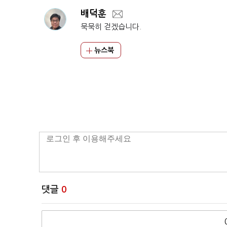
배덕훈
묵묵히 걷겠습니다.
뉴스북
댓글
0