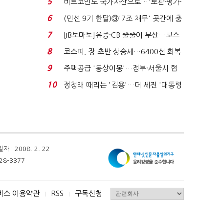
5
비트코인도 국가자산으로…'보관·평가·
처분' 기준은 ...
6
(민선 9기 한달)③'7조 채무' 곳간에 충
격…추미애, 20년...
7
[IB토마토]유증·CB 줄줄이 무산…코스
닥 벌점 급증에 ...
8
코스피, 장 초반 상승세…6400선 회복
시도
9
주택공급 '동상이몽'…정부·서울시 협
력 없으면 '공수표'...
10
정청래 때리는 '김용'…더 세진 '대통령
최측근' 입...
 2008. 2. 22
28-3377
비스 이용약관
RSS
구독신청
I
I