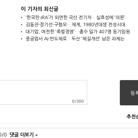
이 기자의 최신글
‘한국판 IRA’가 외면한 국산 전기차…실효성에 ‘의문’
김동관·정기선·구형모…재계, 1980년대생 전성시대
대기업, 여전한 ‘족벌경영’…총수 일가 407명 등기임원
중공업서 AI·반도체로…두산 ‘체질개선’ 남은 과제는
0
/
300
추천
0/0
댓글 더보기