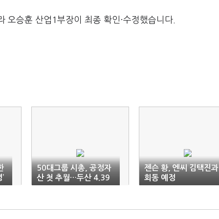
라 오승훈 산업1부장이 최종 확인·수정했습니다.
한
50대그룹 시총, 공정자
젠슨 황, 엔씨 김택진과
’
산 첫 추월…두산 4.39
회동 예정
배 ‘최고’