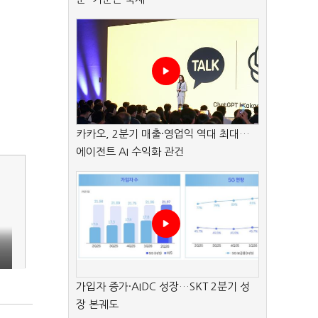
카카오, 2분기 매출·영업익 역대 최대…
에이전트 AI 수익화 관건
가입자 증가·AIDC 성장…SKT 2분기 성
장 본궤도