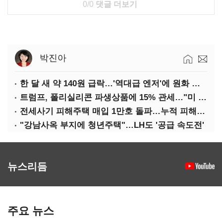
0/0
댓글 더보기
박진아
한 달 새 약 140원 급락…'역대급 엔저'에 원화 변곡점
트럼프, 폴리실리콘 파생상품에 15% 관세…"미 산업 재건"
전세사기 피해주택 매입 1만호 돌파…누적 피해자 4만278명
"강남사옥 부지에 청년주택"…LH도 '공급 속도전'
뉴스리듬
주요 뉴스