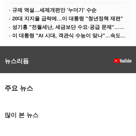
규제 역설…세제개편안 '누더기' 수순
20대 지지율 급락에…이 대통령 "청년정책 재편"
성기홍 "전월세난, 세금보단 수요·공급 문제"…닥공 시사
이 대통령 "AI 시대, 객관식 수능이 맞나"…속도전 '경계'
뉴스리듬
주요 뉴스
많이 본 뉴스