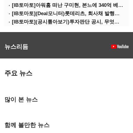
[IB토마토]아워홈 떠난 구미현, 본느에 340억 베팅…가족 지배체제 구축
[IB토마토](Deal모니터)롯데리츠, 회사채 발행…빠듯한 유동성 차환으로 대응
[IB토마토](공시톺아보기)투자판단 공시, 무엇이 '중요한 경영사항'일까
뉴스리듬
주요 뉴스
많이 본 뉴스
함께 볼만한 뉴스