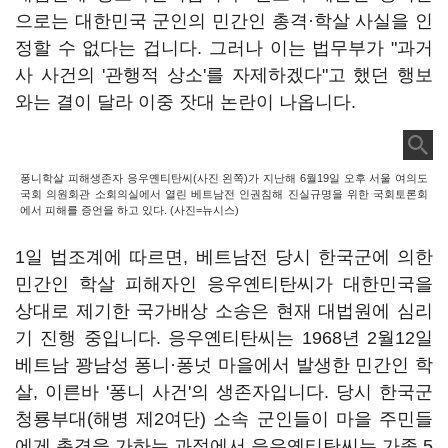
으로는 대한민국 군인의 민간인 총격·학살 사실을 인
정할 수 없다는 겁니다. 그러나 이는 법무부가 "과거
사 사건의 '관행적 상소'를 자제하겠다"고 했던 행보
와는 결이 달라 이중 잣대 논란이 나옵니다.
퐁니학살 피해생존자 응우옌티탄씨(사진 왼쪽)가 지난해 6월19일 오후 서울 여의도
국회 의원회관 소회의실에서 열린 베트남전 인권침해 진실규명을 위한 국회토론회
에서 피해를 증언을 하고 있다. (사진=뉴시스)
1일 법조계에 따르면, 베트남전 당시 한국군에 의한
민간인 학살 피해자인 응우옌티탄씨가 대한민국을
상대로 제기한 국가배상 소송은 현재 대법원에 심리
기 진행 중입니다. 응우옌티탄씨는 1968년 2월12일
베트남 꽝남성 퐁니·퐁넛 마을에서 발생한 민간인 학
살, 이른바 '퐁니 사건'의 생존자입니다. 당시 한국군
청룡부대(해병 제2여단) 소속 군인들이 마을 주민들
에게 총격을 가하는 과정에서 응우옌티탄씨는 가족 5