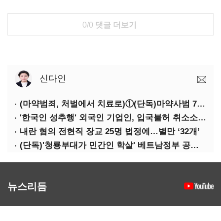
0/0
댓글 더보기
신다인
(마약범죄, 처벌에서 치료로)①(단독)마약사범 7400명 시대, 담장 안 '치료 혁명'…광주교도소의 도전
'한국인 성추행' 외국인 기업인, 입국불허 취소소송 '패'
내란 혐의 전현직 장교 25명 법정에…별만 ‘32개’
(단독)'청룡부대가 민간인 학살' 베트남정부 공문 첫 확인
뉴스리듬