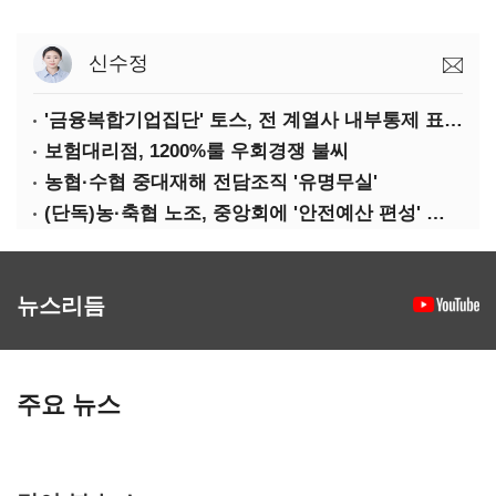
신수정
'금융복합기업집단' 토스, 전 계열사 내부통제 표준화
보험대리점, 1200%룰 우회경쟁 불씨
농협·수협 중대재해 전담조직 '유명무실'
(단독)농·축협 노조, 중앙회에 '안전예산 편성' 요구
뉴스리듬
주요 뉴스