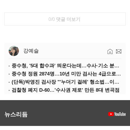
0/0
댓글 더보기
강예슬
중수청, '5대 합수과' 띄운다는데…수사·기소 분리로 협력방안 '부재'
중수청 정원 2874명…10년 미만 검사는 4급으로 임용
(단독)박영진 검사장 "'누더기 걸레' 형소법…이재명 대통령 책임져야"
검찰청 폐지 D-60…'수사권 제로' 만든 8대 변곡점
뉴스리듬