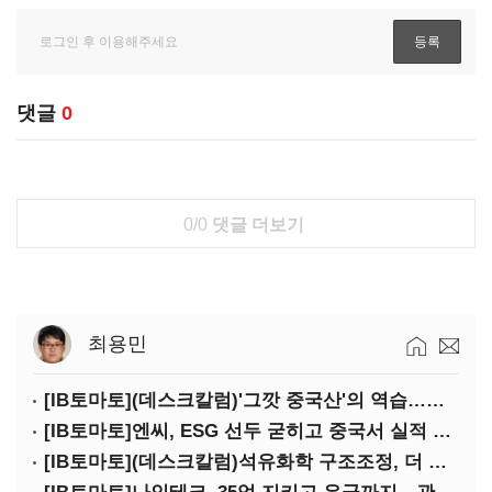
댓글
0
0/0
댓글 더보기
최용민
[IB토마토](데스크칼럼)'그깟 중국산'의 역습…전기차 시장도 내줄 셈인가
[IB토마토]엔씨, ESG 선두 굳히고 중국서 실적 반등 시동
[IB토마토](데스크칼럼)석유화학 구조조정, 더 미루면 공멸이다