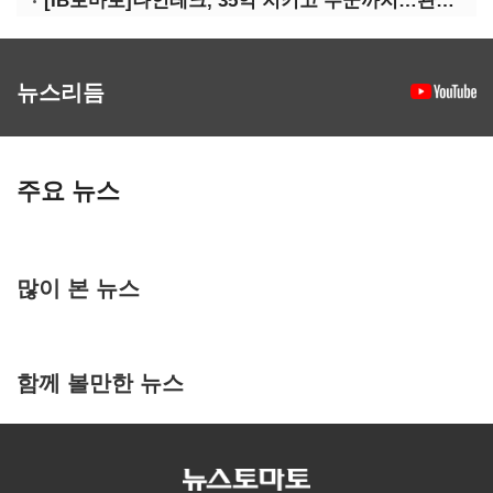
[IB토마토]나인테크, 35억 지키고 우군까지…관계사 활용 '1석2조'
뉴스리듬
주요 뉴스
많이 본 뉴스
함께 볼만한 뉴스