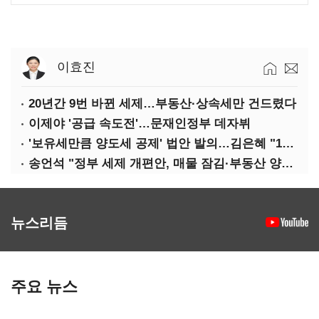
이효진
20년간 9번 바뀐 세제…부동산·상속세만 건드렸다
이제야 '공급 속도전'…문재인정부 데자뷔
'보유세만큼 양도세 공제' 법안 발의…김은혜 "1주택자 세 부담 완화"
송언석 "정부 세제 개편안, 매물 잠김·부동산 양극화 키운다"
뉴스리듬
주요 뉴스