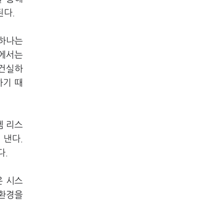
된다.
 하나는
점에서는
 건실하
하기 때
템 리스
 낸다.
다.
은 시스
 환경을