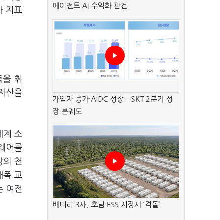
에이전트 AI 수익화 관건
가 지표
득을 취
 자산을
가입자 증가·AIDC 성장…SKT 2분기 성
장 본궤도
세계 소
트웨어를
상의 천
대폭 교
는 여전
배터리 3사, 호남 ESS 시장서 ‘격돌’