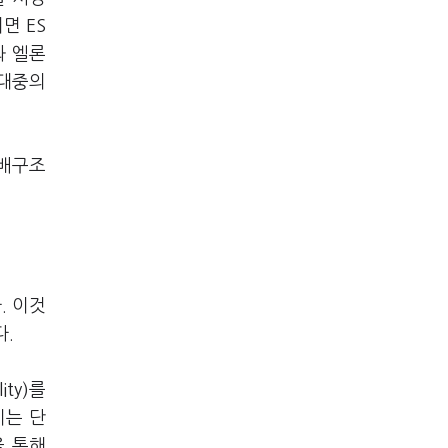
면 ES
와 엘론
 대중의
지배구조
. 이것
다.
ity)를
지는 단
을 통해