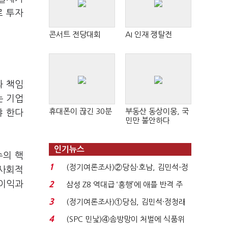
로 투자
콘서트 전당대회
AI 인재 쟁탈전
과 책임
는 기업
휴대폰이 끊긴 30분
부동산 동상이몽, 국
야 한다
민만 불안하다
인기뉴스
수의 핵
1
(정기여론조사)②당심·호남, 김민석-정
 사회적
청래 '초접전'...
 이익과
2
삼성 Z8 역대급 ‘흥행’에 애플 반격 주
목…9월 ‘폴...
3
(정기여론조사)①당심, 김민석·정청래
'초접전'…대통령 ...
4
(SPC 민낯)④솜방망이 처벌에 식품위