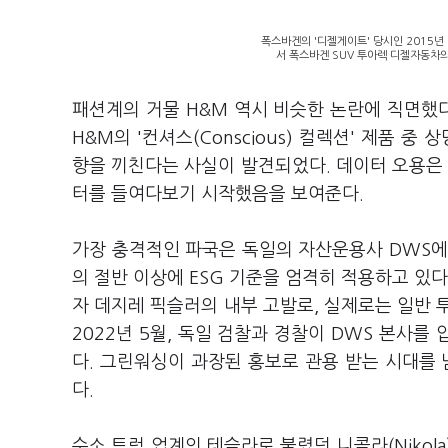
폭스바겐의 '디젤게이트' 당시인 2015년
서 폭스바겐 SUV 투아렉 디젤자동차의
패션계의 거물 H&M 역시 비슷한 논란에 직면했다
H&M의 '컨셔스(Conscious) 컬렉션' 제품 
향을 끼친다는 사실이 발견되었다. 데이터 오용은 
터를 들여다보기 시작했음을 보여준다.
가장 충격적인 파국은 독일의 자산운용사 DWS에서
의 절반 이상에 ESG 기준을 엄격히 적용하고 있다
자 데지레 픽슬러의 내부 고발로, 실제로는 일반 
2022년 5월, 독일 검찰과 경찰이 DWS 본사를
다. 그린워싱이 과장된 홍보로 관용 받는 시대를
다.
수소 트럭 업계의 테슬라로 불렸던 니콜라(Nikol