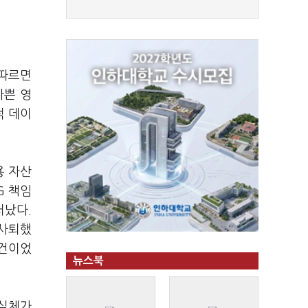
 따르면
나쁜 영
적 데이
용 자산
G 책임
러났다.
 사퇴했
사건이었
뉴스북
 실체가