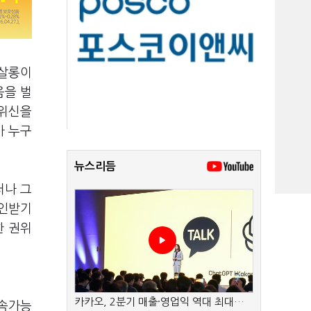
 살롱이
움을 벌
 위신을
가 누구
뉴스리듬
러나 그
확인받기
한 권위
카카오, 2분기 매출·영업익 역대 최대…
지속가능