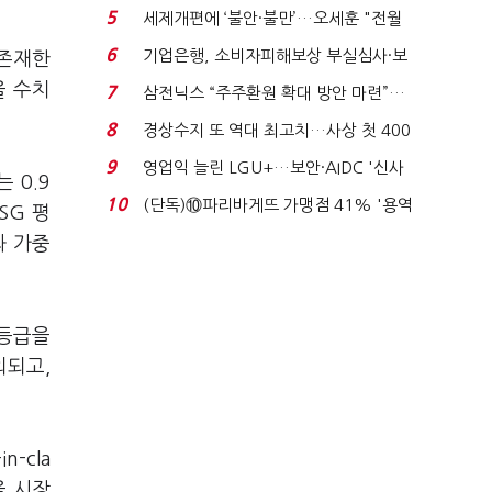
생법 위반 반복...
5
세제개편에 ‘불안·불만’…오세훈 "전월
세 구하기 더 ...
6
기업은행, 소비자피해보상 부실심사·보
 존재한
이스피싱 공시 ...
을 수치
7
삼전닉스 “주주환원 확대 방안 마련”…
로이터에 성명...
8
경상수지 또 역대 최고치…사상 첫 400
억달러에 '3% 성...
9
영업익 늘린 LGU+…보안·AIDC '신사
 0.9
업 드라이브'...
10
(단독)⑩파리바게뜨 가맹점 41% '용역
SG 평
제빵기사 없어'…고...
과 가중
 등급을
외되고,
-cla
을 시장