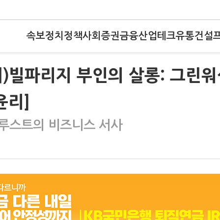
속보
정치
정책
사회
증권
금융
산업
테크
유통
건설
)빌파리지 부인의 살롱: 그린워
윤리]
프루스트의 비즈니스 서사