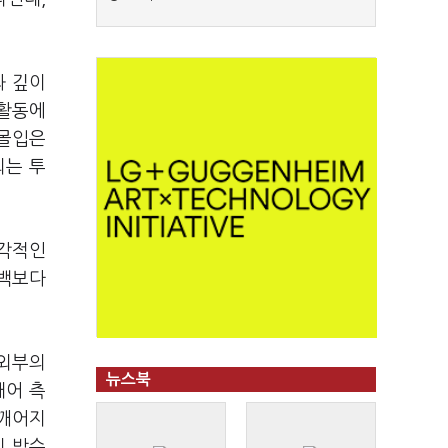
과 깊이
 활동에
 몰입은
되는 투
즉각적인
드백보다
 외부의
뉴스북
개어 측
 깨어지
의 박수