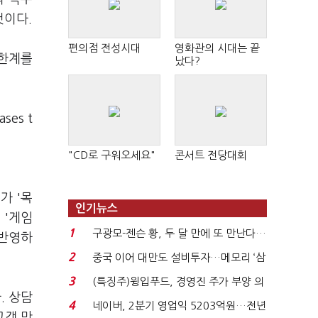
것이다.
편의점 전성시대
영화관의 시대는 끝
 한계를
났다?
ses t
"CD로 구워오세요"
콘서트 전당대회
가 '목
인기뉴스
 '게임
1
구광모-젠슨 황, 두 달 만에 또 만난다…
 반영하
로봇·AI 등 논...
2
중국 이어 대만도 설비투자…메모리 ‘삼
국전쟁’
3
(특징주)윙입푸드, 경영진 주가 부양 의
. 상담
지에 상한가...
4
네이버, 2분기 영업익 5203억원…전년
고객 만