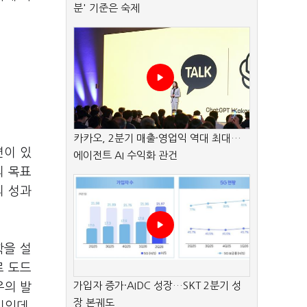
분' 기준은 숙제
카카오, 2분기 매출·영업익 역대 최대…
면이 있
에이전트 AI 수익화 관건
의 목표
의 성과
학을 설
로 도드
가입자 증가·AIDC 성장…SKT 2분기 성
우의 발
장 본궤도
리인데,