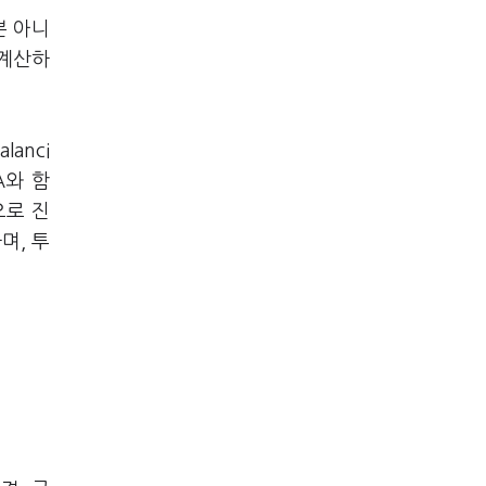
뿐 아니
 계산하
anci
A와 함
으로 진
며, 투