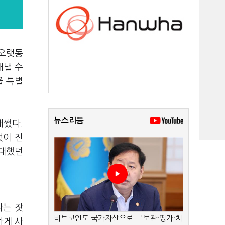
 오랫동
해낼 수
을 특별
뉴스리듬
애썼다.
엇이 진
기대했던
라는 잣
비트코인도 국가자산으로…'보관·평가·처
하게 사