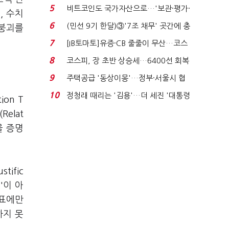
비 0.2% 감소...
5
비트코인도 국가자산으로…'보관·평가·
, 수치
처분' 기준은 ...
6
(민선 9기 한달)③'7조 채무' 곳간에 충
 붕괴를
격…추미애, 20년...
7
[IB토마토]유증·CB 줄줄이 무산…코스
닥 벌점 급증에 ...
8
코스피, 장 초반 상승세…6400선 회복
시도
9
주택공급 '동상이몽'…정부·서울시 협
력 없으면 '공수표'...
10
정청래 때리는 '김용'…더 세진 '대통령
ion T
최측근' 입...
elat
을 증명
ific
'이 아
지표에만
하지 못