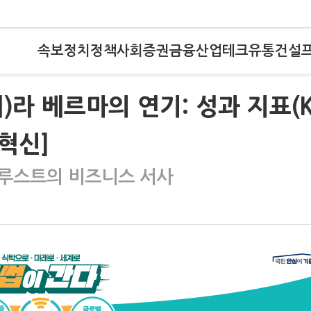
속보
정치
정책
사회
증권
금융
산업
테크
유통
건설
)라 베르마의 연기: 성과 지표(K
혁신]
프루스트의 비즈니스 서사