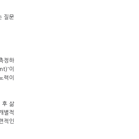
는 질문
 측정하
nt)'이
 노력이
 후 삶
 개별적
단편적인