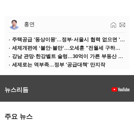
홍연
주택공급 '동상이몽'…정부·서울시 협력 없으면 '공수표'
세제개편에 ‘불안·불만’…오세훈 "전월세 구하기 더 힘들어질 것"
강남 관망·한강벨트 술렁…30억이 가른 부동산 민심
세제로는 역부족…정부 '공급대책' 만지작
뉴스리듬
주요 뉴스