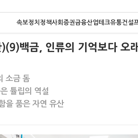
속보
정치
정책
사회
증권
금융
산업
테크
유통
건설
)(9)백금, 인류의 기억보다 오
의 소금 돔
붉은 튤립의 역설
함을 품은 자연 유산