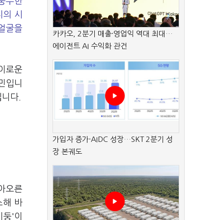
 풍부한
지의 시
 얼굴을
카카오, 2분기 매출·영업익 역대 최대…
에이전트 AI 수익화 관건
경이로운
무민입니
입니다.
가입자 증가·AIDC 성장…SKT 2분기 성
장 본궤도
솟아오른
스해 바
기둥'이