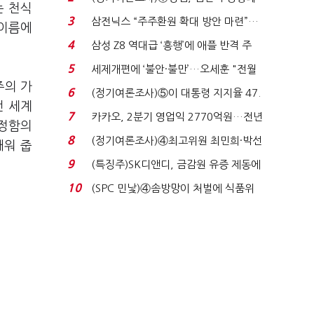
는 천식
'초접전'…대통령 ...
3
삼전닉스 “주주환원 확대 방안 마련”…
 이름에
로이터에 성명...
4
삼성 Z8 역대급 ‘흥행’에 애플 반격 주
목…9월 ‘폴...
5
세제개편에 ‘불안·불만’…오세훈 "전월
주의 가
세 구하기 더 ...
6
(정기여론조사)⑤이 대통령 지지율 47.
전 세계
7%…일주일 만에 ...
7
카카오, 2분기 영업익 2770억원…전년
청정함의
비 36% 증가...
8
(정기여론조사)④최고위원 최민희·박선
깨워 줍
원 '양강'…서미...
9
(특징주)SK디앤디, 금감원 유증 제동에
장 초반 상한가...
10
(SPC 민낯)④솜방망이 처벌에 식품위
생법 위반 반복...