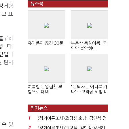
뉴스북
웅성거림
'고 표
 불구하
휴대폰이 끊긴 30분
부동산 동상이몽, 국
냅니다.
민만 불안하다
뒤덮입니
된 완벽
여름철 온열질환 보
"은퇴자는 어디로 가
험으로 대비
나"…고려장 세법 비
판 확산
인기뉴스
1
(정기여론조사)②당심·호남, 김민석-정
 수 있
청래 '초접전'...
2
(정기여론조사)①당심, 김민석·정청래