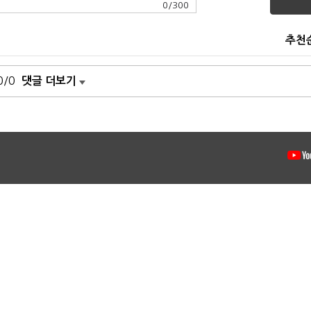
0
/
300
추천
0/0
댓글 더보기