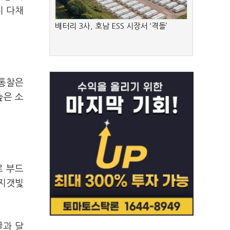
지 다채
배터리 3사, 호남 ESS 시장서 ‘격돌’
 통찰은
높은 소
로 부드
무지갯빛
굴과 달