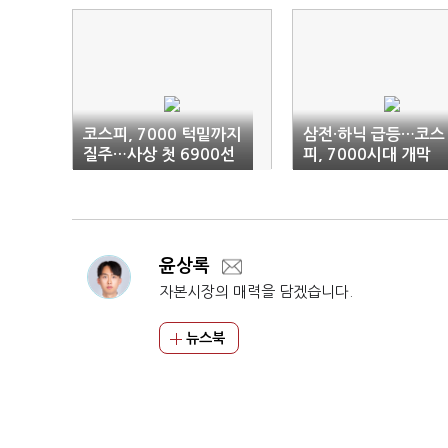
코스피, 7000 턱밑까지
삼전·하닉 급등…코스
질주…사상 첫 6900선
피, 7000시대 개막
돌파
윤상록
자본시장의 매력을 담겠습니다.
뉴스북