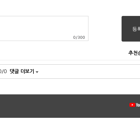
0
/
300
추천
0/0
댓글 더보기