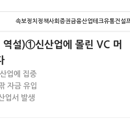
속보
정치
정책
사회
증권
금융
산업
테크
유통
건설
의 역설)①신산업에 몰린 VC 머
다
신산업에 집중
안팎 자금 유입
신산업서 발생