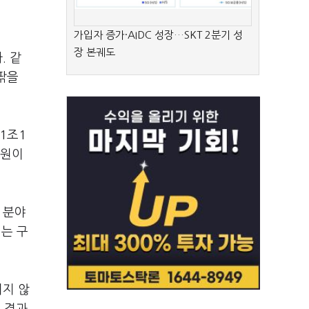
가입자 증가·AIDC 성장…SKT 2분기 성
장 본궤도
. 같
안팎을
1조1
억원이
 분야
지는 구
리지 않