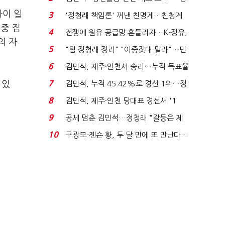
청래 "반명 공세 사...
사이 일
3
'정청래 책임론' 꺼낸 친명계…친청계
이중 집
는 추가투표 때리기...
4
전쟁에 원유 공급망 흔들리자…K-정유,
의 자
에너지안보 핵심...
5
"팀 정청래 정리" "이중잣대 말라"…민
주 최고위원 계파 다...
6
김민석, 제주·인천서 승리…누적 득표율
'1위 탈환'(종합)...
7
 있
김민석, 누적 45.42%로 경선 1위…정
청래와 격차 0.86%p(...
8
김민석, 제주·인천 당대표 경선서 '1
위'(1보)...
9
공세 멈춘 김민석…정청래 "갈등은 제
가 수습"
10
구광모-젠슨 황, 두 달 만에 또 만난다…
로봇·AI 등 논...