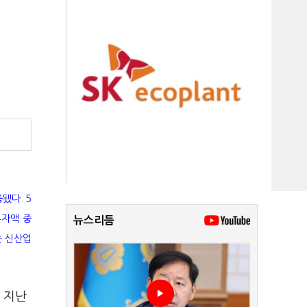
됐다. 5
투자액 중
뉴스리듬
는 신산업
 지난