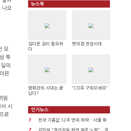
 결과
뉴스북
 나오
집다운 집이 필요하
편의점 전성시대
건 모
다
상 투
형딜의
 이은
영화관의 시대는 끝
"CD로 구워오세요"
났다?
억원
면서 시
인기뉴스
업으로
1
전국 기름값 12주 연속 하락…서울 휘
발윳값 1909원...
2
김민석 "경선갈등 완전 제로 노력"…정