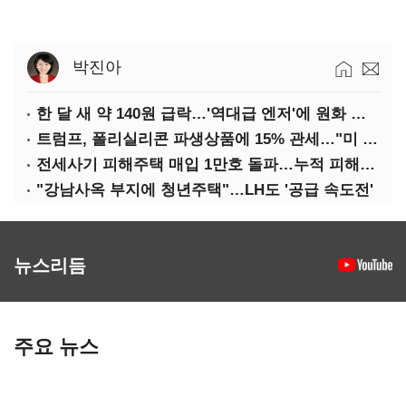
박진아
한 달 새 약 140원 급락…'역대급 엔저'에 원화 변곡점
트럼프, 폴리실리콘 파생상품에 15% 관세…"미 산업 재건"
전세사기 피해주택 매입 1만호 돌파…누적 피해자 4만278명
"강남사옥 부지에 청년주택"…LH도 '공급 속도전'
뉴스리듬
주요 뉴스