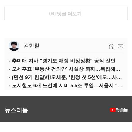
0/0
댓글 더보기
김현철
추미애 지사 "경기도 재정 비상상황" 공식 선언
오세훈표 '부동산 건의안' 사실상 퇴짜…복잡해진 '재개발 31만호' 셈법
(민선 9기 한달)①오세훈, '헌정 첫 5선'에도…사법리스크·여소야대에 발목
도시철도 6개 노선에 시비 5.5조 투입…서울시 "오세훈 임기 내 예타 통과 노력"
뉴스리듬