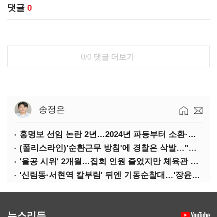
댓글
0
0/0
댓글 더보기
송정은
홍명보 선임 논란 2년…2024년 파동부터 소환·압색까지
(폴리스라인)'순환근무 방침'에 경찰은 삭발…"베테랑·수사력 보강 먼저"
'올공 시위' 2개월…집회 인원 줄었지만 체육관 봉쇄 계속
'신림동·서현역 칼부림' 뒤엔 기동순찰대…'장윤기 은폐·조작' 후엔 내부비리수사대
뉴스리듬