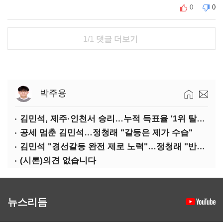
0
0
1/1
댓글 더보기
박주용
김민석, 제주·인천서 승리…누적 득표율 '1위 탈환'(종합)
공세 멈춘 김민석…정청래 "갈등은 제가 수습"
김민석 "경선갈등 완전 제로 노력"…정청래 "반명 공세 사과부터"
(시론)의견 없습니다
뉴스리듬