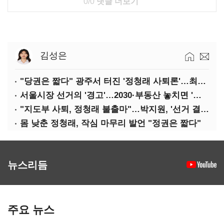
0/0
댓글 더보기
김성은
"당권은 짧다" 광주서 터진 '정청래 사퇴론'…최고위 '아수라장'
서울시장 선거의 '경고'…2030·부동산 놓치면 '총선도 대선도' 패배
"지도부 사퇴, 정청래 불출마"…박지원, '선거 결과 책임' 강조
몸 낮춘 정청래, 작심 마무리 발언 "정권은 짧다"
뉴스리듬
주요 뉴스