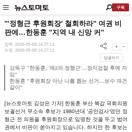
구독
"'정형근 후원회장' 철회하라" 여권 비
판에…한동훈 "지역 내 신망 커"
입력: 2026-05-08 14:27:11
수정: 2026-05-08 14:27:11
답글쓰기
강득구 "한동훈, '제2의 정형근'…정치검찰 후예 자
임"
한동훈 "후원회장 아닌 나를 뽑는 선거…보수 재건
같이"
[뉴스토마토 김성은 기자] 한동훈 부산 북갑 국회의원
보궐선거 무소속 후보가 1980년대 '공안검사'였던 정
형근 전 의원을 후원회장으로 임명한 것을 두고 범여
권에서 비판이 쏟아지고 있습니다. 하지만 한 후보는