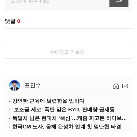
댓글
0
0/0
댓글 더보기
표진수
강인한 근육에 날렵함을 입히다
‘보조금 제로’ 폭탄 맞은 BYD, 판매량 급제동
독일차 넘은 현대차 ‘뚝심’…캐즘 파고든 하이브리드 역전극
한국GM 노사, 올해 완성차 업계 첫 임단협 타결