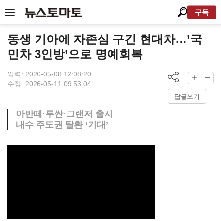
구독
동생 기아에 자존심 구긴 현대차…’국
민차 3인방’으로 명예회복
입력: 2026-05-08 12:08:20
수정: 2026-05-11 09:53:04
답글쓰기
아반떼·투싼·그랜저 출시
내수 주도권 탈환 ‘기대’