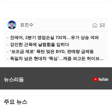
표진수
진에어, 2분기 영업손실 731억…유가 상승 여파
강인한 근육에 날렵함을 입히다
‘보조금 제로’ 폭탄 맞은 BYD, 판매량 급제동
독일차 넘은 현대차 ‘뚝심’…캐즘 파고든 하이브리드 역전극
뉴스리듬
주요 뉴스