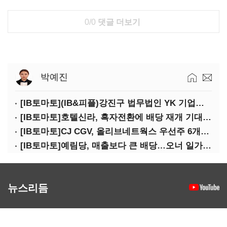
0/0
댓글 더보기
박예진
[IB토마토](IB&피플)강진구 법무법인 YK 기업거버넌스센터 센터장
[IB토마토]호텔신라, 흑자전환에 배당 재개 기대감…삼성생명도 웃을까
[IB토마토]CJ CGV, 올리브네트웍스 우선주 6개월 만에 상환…왜?
[IB토마토]예림당, 매출보다 큰 배당…오너 일가에 절반 간다
뉴스리듬