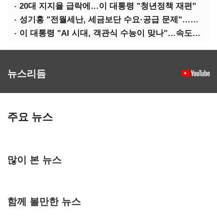
20대 지지율 급락에…이 대통령 "청년정책 재편"
성기홍 "전월세난, 세금보단 수요·공급 문제"…닥공 시사
이 대통령 "AI 시대, 객관식 수능이 맞나"…속도전 '경계'
뉴스리듬
주요 뉴스
많이 본 뉴스
함께 볼만한 뉴스