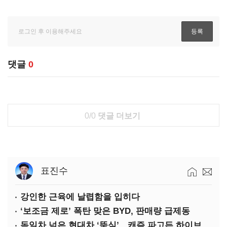
댓글
0
0/0
댓글 더보기
표진수
강인한 근육에 날렵함을 입히다
‘보조금 제로’ 폭탄 맞은 BYD, 판매량 급제동
독일차 넘은 현대차 ‘뚝심’…캐즘 파고든 하이브리드 역전극