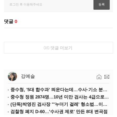
댓글
0
0/0
댓글 더보기
강예슬
중수청, '5대 합수과' 띄운다는데…수사·기소 분리로 협력방안 '부재'
중수청 정원 2874명…10년 미만 검사는 4급으로 임용
(단독)박영진 검사장 "'누더기 걸레' 형소법…이재명 대통령 책임져야"
검찰청 폐지 D-60…'수사권 제로' 만든 8대 변곡점