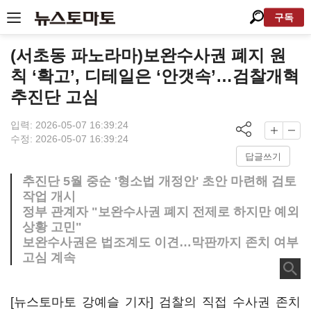
구독
(서초동 파노라마)보완수사권 폐지 원
칙 ‘확고’, 디테일은 ‘안갯속’…검찰개혁
추진단 고심
입력: 2026-05-07 16:39:24
수정: 2026-05-07 16:39:24
답글쓰기
추진단 5월 중순 '형소법 개정안' 초안 마련해 검토
작업 개시
정부 관계자 "보완수사권 폐지 전제로 하지만 예외
상황 고민"
보완수사권은 법조계도 이견…막판까지 존치 여부
고심 계속
[뉴스토마토 강예슬 기자] 검찰의 직접 수사권 존치