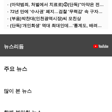
(마약범죄, 처벌에서 치료로)②(단독)"마약은 전염병…여성 맞춤형 재활과정 개발 중"
72년 만에 '수사권' 폐지…검찰 '무력감' 속 구자현 사의
(부음)박찬대(인천광역시장)씨 모친상
(단독)'개인회생' 역대 최대인데…'통계도, 배려도' 없는 사법부
뉴스리듬
주요 뉴스
많이 본 뉴스