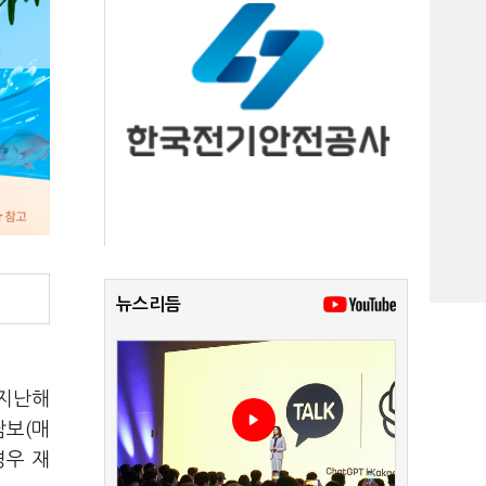
뉴스리듬
 지난해
담보(매
경우 재