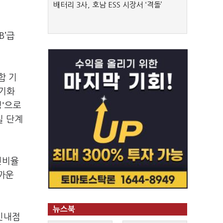
배터리 3사, 호남 ESS 시장서 ‘격돌’
B’급
합 기
장기화
정'으로
실 단계
신비율
가까운
뉴스북
 신내점