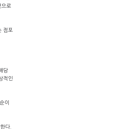
것으로
는 점포
해당
정상적인
산순이
한다.