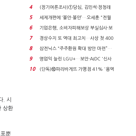
생법 위반 반복...
4
(정기여론조사)①당심, 김민석·정청래
'초접전'…대통령 ...
5
세제개편에 ‘불안·불만’…오세훈 "전월
세 구하기 더 ...
6
기업은행, 소비자피해보상 부실심사·보
이스피싱 공시 ...
7
경상수지 또 역대 최고치…사상 첫 400
억달러에 '3% 성...
8
삼전닉스 “주주환원 확대 방안 마련”…
로이터에 성명...
9
영업익 늘린 LGU+…보안·AIDC '신사
업 드라이브'...
10
(단독)⑩파리바게뜨 가맹점 41% '용역
제빵기사 없어'…고...
. 시
한 상환
점포뿐