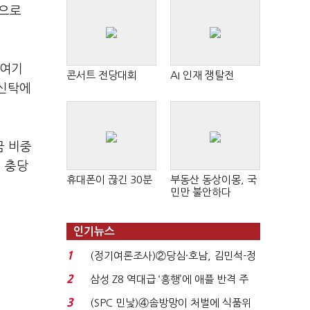
것으로
 여기
콘서트 전당대회
AI 인재 쟁탈전
보신탁에
금 비중
이 충당
휴대폰이 끊긴 30분
부동산 동상이몽, 국
민만 불안하다
인기뉴스
1
(정기여론조사)②당심·호남, 김민석-정
청래 '초접전'...
2
삼성 Z8 역대급 ‘흥행’에 애플 반격 주
목…9월 ‘폴...
3
(SPC 민낯)④솜방망이 처벌에 식품위