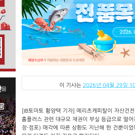
이 기사는
2026년 04월 29일 10
[IB토마토 황양택 기자] 메리츠캐피탈이 자산건
홈플러스 관련 대규모 채권이 부실 등급으로 떨어진
장·점포) 매각에 따른 상환도 지난해 한 건뿐이었