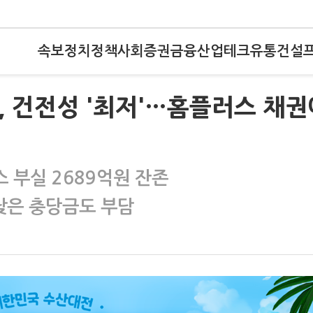
속보
정치
정책
사회
증권
금융
산업
테크
유통
건설
, 건전성 '최저'…홈플러스 채권
 부실 2689억원 잔존
낮은 충당금도 부담