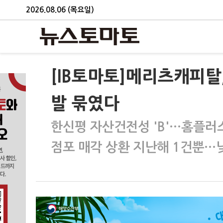
2026.08.06 (목요일)
[IB토마토]메리츠캐피탈
발 묶였다
한신평 자산건전성 'B'…홈플러스
점포 매각 상환 지난해 1건뿐…