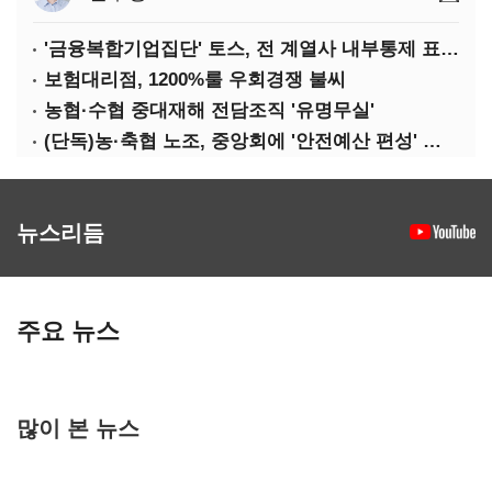
'금융복합기업집단' 토스, 전 계열사 내부통제 표준화
보험대리점, 1200%룰 우회경쟁 불씨
농협·수협 중대재해 전담조직 '유명무실'
(단독)농·축협 노조, 중앙회에 '안전예산 편성' 요구
뉴스리듬
주요 뉴스
많이 본 뉴스