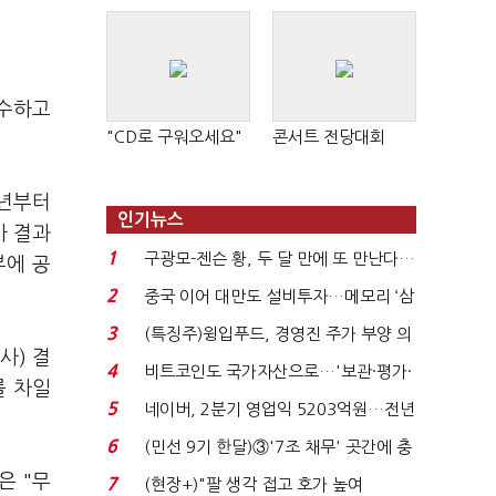
고수하고
"CD로 구워오세요"
콘서트 전당대회
8년부터
인기뉴스
사 결과
1
구광모-젠슨 황, 두 달 만에 또 만난다…
부에 공
로봇·AI 등 논...
2
중국 이어 대만도 설비투자…메모리 ‘삼
국전쟁’
3
(특징주)윙입푸드, 경영진 주가 부양 의
사) 결
지에 상한가...
4
비트코인도 국가자산으로…'보관·평가·
를 차일
처분' 기준은 ...
5
네이버, 2분기 영업익 5203억원…전년
비 0.2% 감소...
6
(민선 9기 한달)③'7조 채무' 곳간에 충
격…추미애, 20년...
은 "무
7
(현장+)"팔 생각 접고 호가 높여