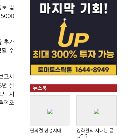
경로 및
5000
을 추가
정될 수
과보고서
8년 실
뉴스북
조사 시
 추적조
편의점 전성시대
영화관의 시대는 끝
났다?