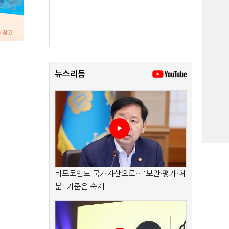
뉴스리듬
비트코인도 국가자산으로…'보관·평가·처
분' 기준은 숙제