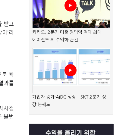
을 받고
깜이'라
카카오, 2분기 매출·영업익 역대 최대…
에이전트 AI 수익화 관건
으로 확
 결과를
가입자 증가·AIDC 성장…SKT 2분기 성
장 본궤도
 시사점
준 불법