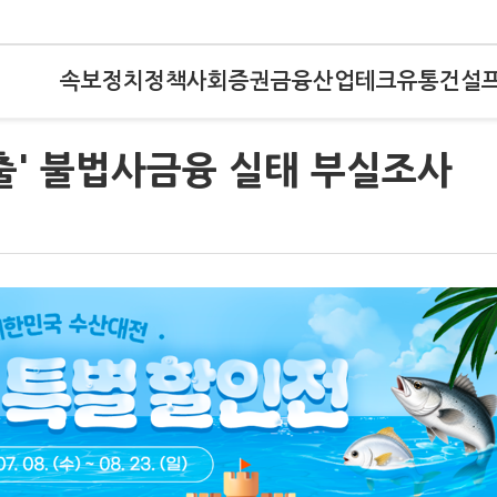
속보
정치
정책
사회
증권
금융
산업
테크
유통
건설
지출' 불법사금융 실태 부실조사