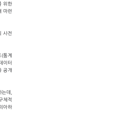
를 위한
해 마련
의 사전
조(통계
가데이터
과 공개
하는데,
 구체적
 의아하