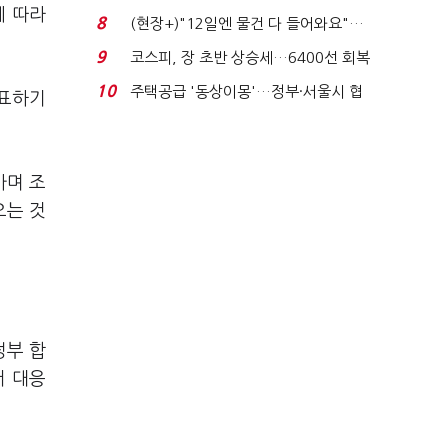
에 따라
요"…'덜 똘똘한 한 채' 20...
8
(현장+)"12일엔 물건 다 들어와요"…
빈 매대 채우며 문 연 ...
9
코스피, 장 초반 상승세…6400선 회복
시도
10
주택공급 '동상이몽'…정부·서울시 협
 표하기
력 없으면 '공수표'...
가며 조
오는 것
정부 합
서 대응