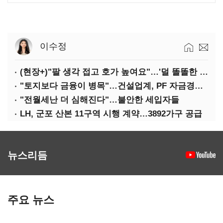
이수정
(현장+)"팔 생각 접고 호가 높여요"…'덜 똘똘한 한 채' 20억 키맞추기
"토지보다 금융이 병목"…건설업계, PF 자금경색 해소 목소리
"전월세난 더 심해진다"…불안한 세입자들
LH, 군포 산본 11구역 시행 계약…3892가구 공급
뉴스리듬
주요 뉴스