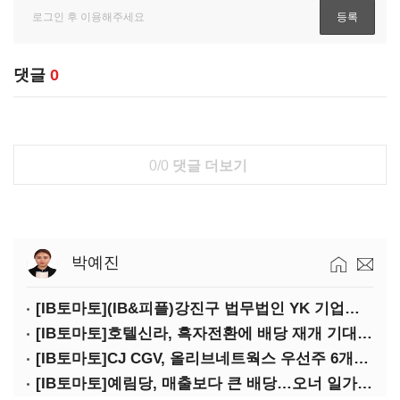
댓글
0
0/0
댓글 더보기
박예진
[IB토마토](IB&피플)강진구 법무법인 YK 기업거버넌스센터 센터장
[IB토마토]호텔신라, 흑자전환에 배당 재개 기대감…삼성생명도 웃을까
[IB토마토]CJ CGV, 올리브네트웍스 우선주 6개월 만에 상환…왜?
[IB토마토]예림당, 매출보다 큰 배당…오너 일가에 절반 간다