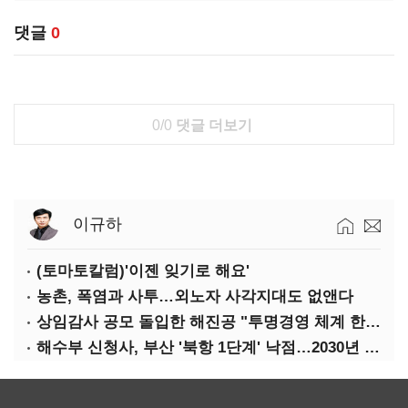
댓글
0
0/0
댓글 더보기
이규하
(토마토칼럼)'이젠 잊기로 해요'
농촌, 폭염과 사투…외노자 사각지대도 없앤다
상임감사 공모 돌입한 해진공 "투명경영 체계 한층 강화"
해수부 신청사, 부산 '북항 1단계' 낙점…2030년 완공 목표