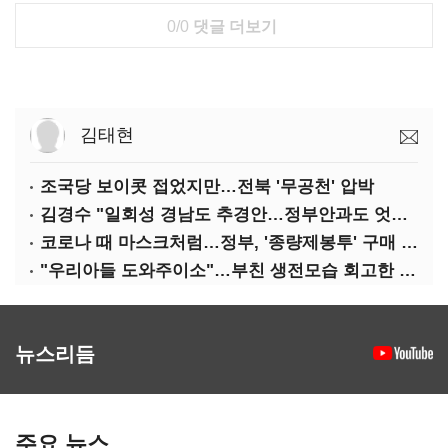
0/0
댓글 더보기
김태현
조국당 보이콧 접었지만…전북 '무공천' 압박
김경수 "일회성 경남도 추경안…정부안과도 엇박자"
코로나 때 마스크처럼…정부, '종량제봉투' 구매 제한
"우리아들 도와주이소"…부친 생전모습 회고한 김부겸
뉴스리듬
주요 뉴스